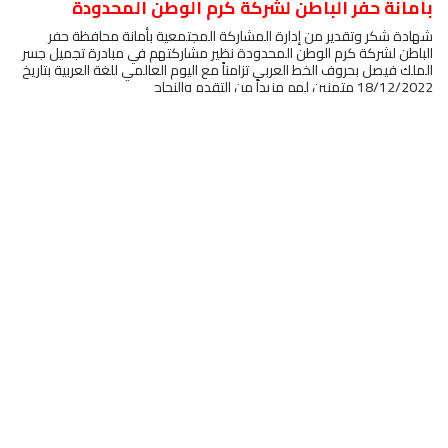
بأمانة حفر الباطن لشركة كرم الوطن المحدودة
شهادة شكر وتقدير من إدارة المشاركة المجتمعية بأمانة محافظة حفر
الباطن لشركة كرم الوطن المحدودة نظير مشاركتهم في مبادرة تجميل جسر
الملك فيصل بحروف الخط العربي تزامناً مع اليوم العالمي للغة العربية بتاريخ
18/12/2022 متمنين لهم مزيداً من التقدم والنجاح
اقرأ المزيد
»
4
3
2
1
الرئيسية
نبذة عنا
عدّاد أرقام
النسب المحققة
المزيد
حقوق النشر © 2026 جميع الحقوق محفوظة -
شركة كرم الوطن المحدودة