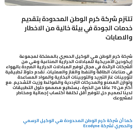
تلتزم شركة كرم الوطن المحدودة بتقديم
خدمات الجودة في بيئة خالية من الاخطار
والاصابات
شركة كرم الوطن هي الوكيل الحصري بالمملكة ل
مجموعة
إيكودين الأمريكية للمبادلات الحرارية الصناعية
وهي من
الشركات الرائدة في مجال توفير
المبادلات الحرارية المبردة بالهواء
في صناعات الطاقة والنفط والغاز والعمليات. نقدم حلولاً تطبيقية
لتوربينات غاز التبريد والتوربينات البخارية والمواد المساعدة
وتوازن المصنع والمحركات الترددية والضواغط وزيت التشحيم. مع
أكثر من 70 عامًا من الخبرة ، يستطيع مصممو حلول التطبيقات
لدينا تصميم حل لتوفير أقل تكلفة اكتساب إجمالية ومخاطر
لمشروعك
كما أن شركة كرم الوطن المحدودة هي الوكيل الرسمي
والحصري لشركة Ecodyne