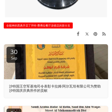
全能神的恩典开启了拜特·费弗拉餐厅连锁店的新分支
30
Sep
沙特国王空军基地司令表彰卡拉姆·阿尔瓦坦有限公司为赞助
沙特国庆庆典所作的贡献