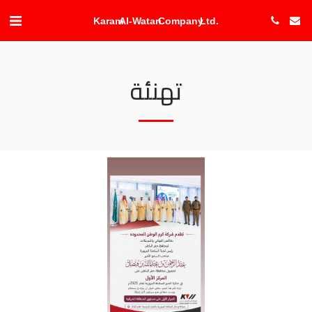
Karam Al-Watan Company Ltd.
تهنئة